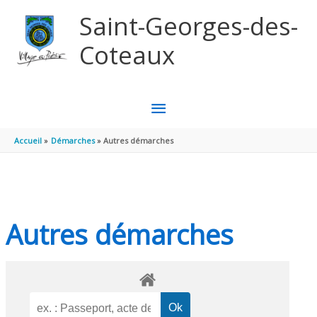
Aller au contenu
Aller au pied de page
Saint-Georges-des-
Coteaux
MENU
PRINCIPAL
Accueil
Démarches
Autres démarches
Autres démarches