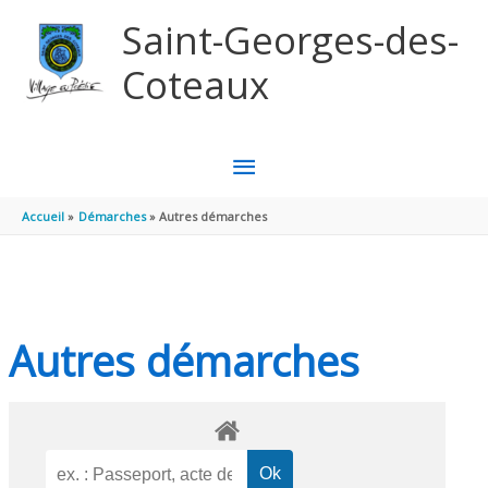
Aller au contenu
Aller au pied de page
Saint-Georges-des-
Coteaux
MENU
PRINCIPAL
Accueil
Démarches
Autres démarches
Autres démarches