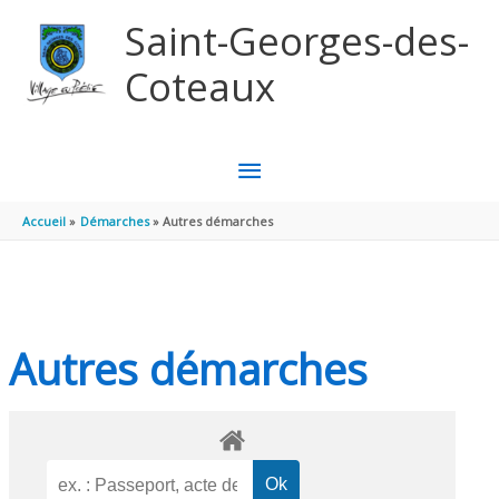
Aller au contenu
Aller au pied de page
Saint-Georges-des-
Coteaux
MENU
PRINCIPAL
Accueil
Démarches
Autres démarches
Autres démarches