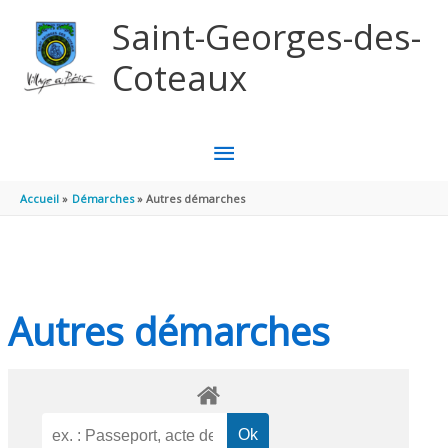
Aller au contenu
Aller au pied de page
Saint-Georges-des-
Coteaux
MENU
PRINCIPAL
Accueil
Démarches
Autres démarches
Autres démarches