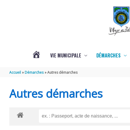
Aller au contenu
Aller au pied de page
VIE MUNICIPALE
DÉMARCHES
ACTUALITÉS
Accueil
Démarches
Autres démarches
Autres démarches