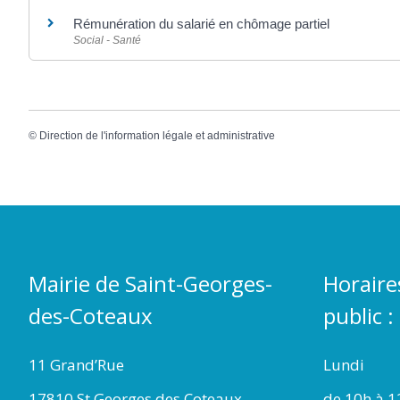
Rémunération du salarié en chômage partiel
Social - Santé
©
Direction de l'information légale et administrative
Mairie de Saint-Georges-
Horaire
des-Coteaux
public :
11 Grand’Rue
Lundi
17810 St Georges des Coteaux
de 10h à 1