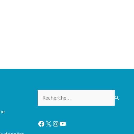
Rechercher :
rme
Facebook
X
Instagram
YouTube
es données