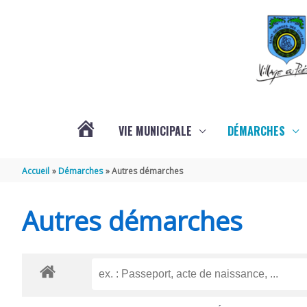
Aller au contenu
Aller au pied de page
VIE MUNICIPALE
DÉMARCHES
ACTUALITÉS
Accueil
Démarches
Autres démarches
Autres démarches