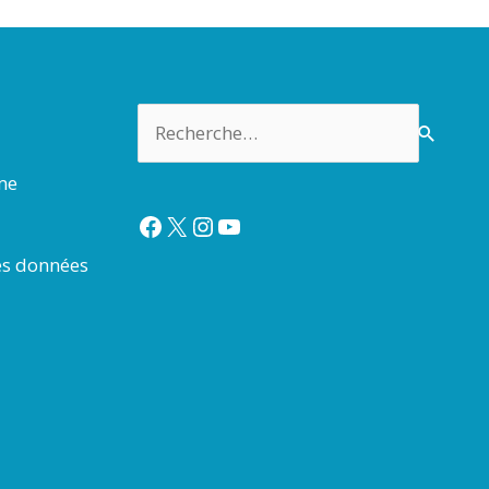
Rechercher :
rme
Facebook
X
Instagram
YouTube
es données