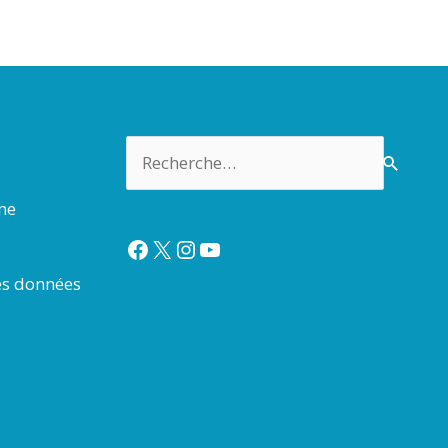
Rechercher :
rme
Facebook
X
Instagram
YouTube
es données