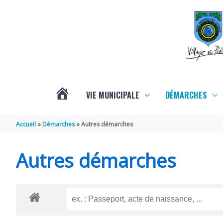
Aller au contenu
Aller au pied de page
VIE MUNICIPALE
DÉMARCHES
ACTUALITÉS
Accueil
Démarches
Autres démarches
Autres démarches