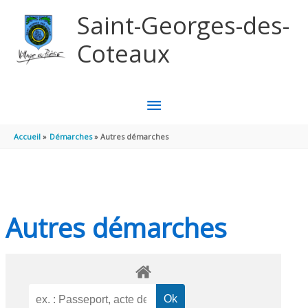
Aller au contenu
Aller au pied de page
Saint-Georges-des-
Coteaux
MENU
PRINCIPAL
Accueil
Démarches
Autres démarches
Autres démarches