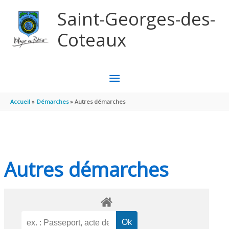
Aller au contenu
Aller au pied de page
Saint-Georges-des-
Coteaux
MENU
PRINCIPAL
Accueil
Démarches
Autres démarches
Autres démarches