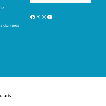
rme
Facebook
X
Instagram
YouTube
es données
oluris