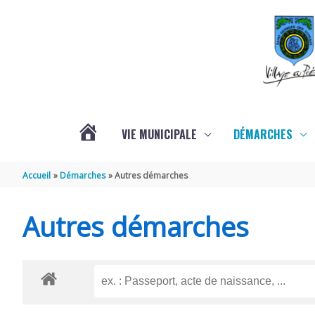
Aller au contenu
Aller au pied de page
VIE MUNICIPALE
DÉMARCHES
ACTUALITÉS
Accueil
Démarches
Autres démarches
Autres démarches