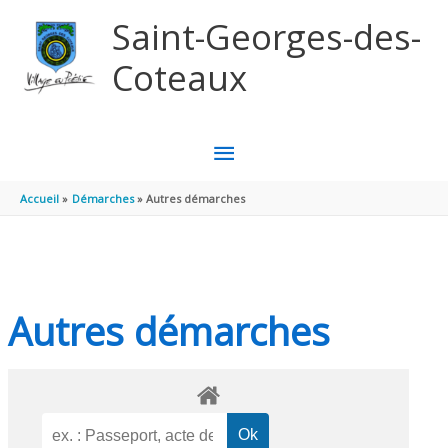
Aller au contenu
Aller au pied de page
Saint-Georges-des-
Coteaux
MENU
PRINCIPAL
Accueil
Démarches
Autres démarches
Autres démarches