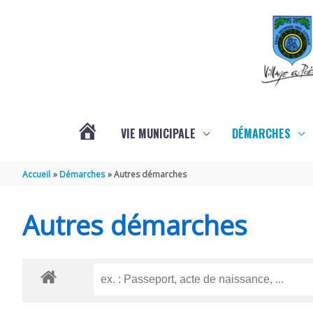
Aller au contenu
Aller au pied de page
VIE MUNICIPALE
DÉMARCHES
ACTUALITÉS
Accueil
Démarches
Autres démarches
Autres démarches