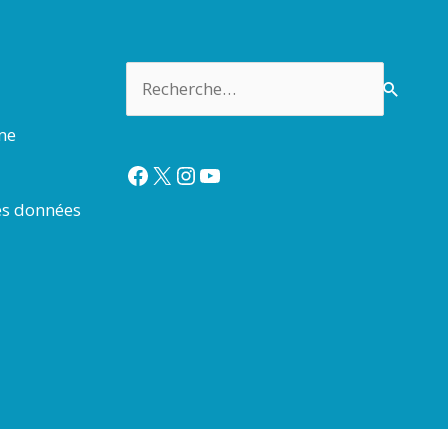
Rechercher :
rme
Facebook
X
Instagram
YouTube
es données