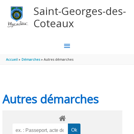
Aller au contenu
Aller au pied de page
Saint-Georges-des-
Coteaux
MENU
PRINCIPAL
Accueil
Démarches
Autres démarches
Autres démarches