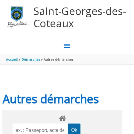
Aller au contenu
Aller au pied de page
Saint-Georges-des-
Coteaux
MENU
PRINCIPAL
Accueil
Démarches
Autres démarches
Autres démarches