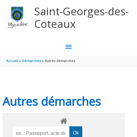
Aller au contenu
Aller au pied de page
Saint-Georges-des-
Coteaux
MENU
PRINCIPAL
Accueil
Démarches
Autres démarches
Autres démarches