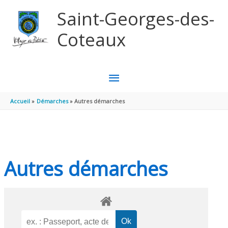
Aller au contenu
Aller au pied de page
Saint-Georges-des-
Coteaux
MENU
PRINCIPAL
Accueil
Démarches
Autres démarches
Autres démarches