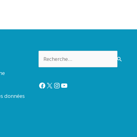
Rechercher :
rme
Facebook
X
Instagram
YouTube
es données