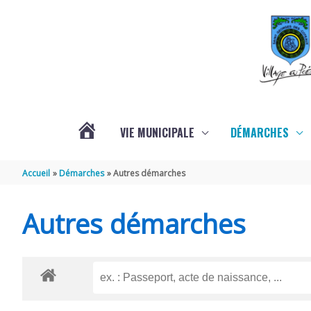
Aller au contenu
Aller au pied de page
VIE MUNICIPALE
DÉMARCHES
ACTUALITÉS
Accueil
Démarches
Autres démarches
Autres démarches