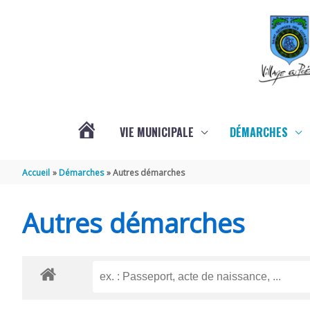
Aller au contenu
Aller au pied de page
VIE MUNICIPALE
DÉMARCHES
ACTUALITÉS
Accueil
Démarches
Autres démarches
Autres démarches