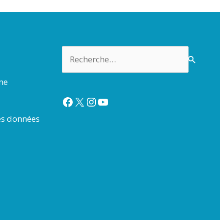
Rechercher :
rme
Facebook
X
Instagram
YouTube
es données