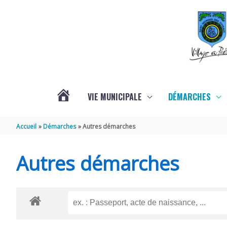
Aller au contenu
Aller au pied de page
VIE MUNICIPALE
DÉMARCHES
ACTUALITÉS
Accueil
Démarches
Autres démarches
Autres démarches