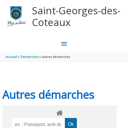
Aller au contenu
Aller au pied de page
Saint-Georges-des-
Coteaux
MENU
PRINCIPAL
Accueil
Démarches
Autres démarches
Autres démarches