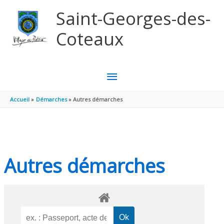
Aller au contenu
Aller au pied de page
Saint-Georges-des-
Coteaux
MENU
PRINCIPAL
Accueil
Démarches
Autres démarches
Autres démarches