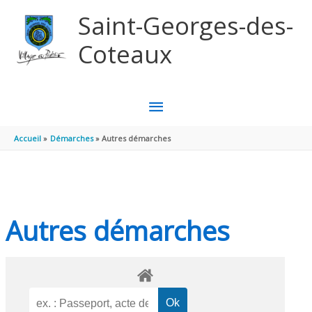
Aller au contenu
Aller au pied de page
Saint-Georges-des-
Coteaux
MENU
PRINCIPAL
Accueil
Démarches
Autres démarches
Autres démarches