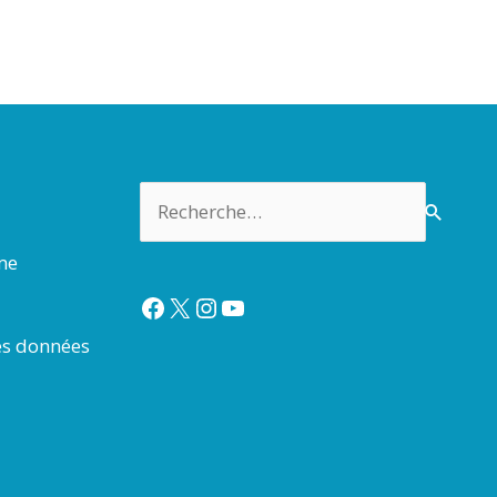
Rechercher :
rme
Facebook
X
Instagram
YouTube
es données