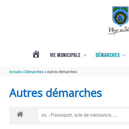
Aller au contenu
Aller au pied de page
VIE MUNICIPALE
DÉMARCHES
ACTUALITÉS
Accueil
Démarches
Autres démarches
Autres démarches