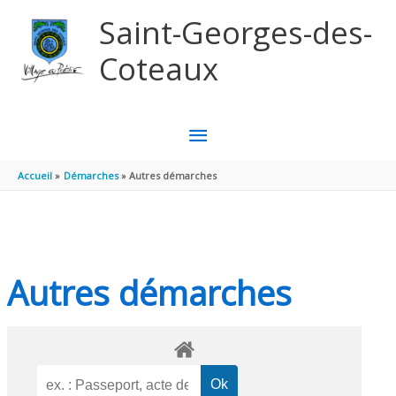
Aller au contenu
Aller au pied de page
Saint-Georges-des-
Coteaux
MENU
PRINCIPAL
Accueil
Démarches
Autres démarches
Autres démarches