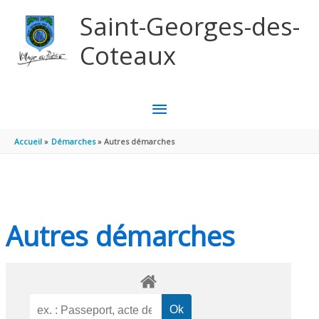
Aller au contenu
Aller au pied de page
Saint-Georges-des-
Coteaux
MENU
PRINCIPAL
Accueil
Démarches
Autres démarches
Autres démarches