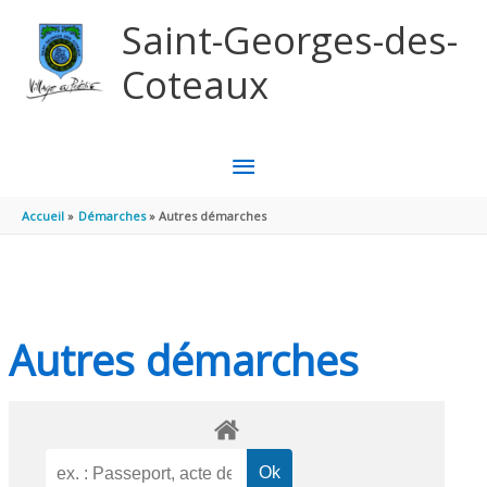
Aller au contenu
Aller au pied de page
Saint-Georges-des-
Coteaux
MENU
PRINCIPAL
Accueil
Démarches
Autres démarches
Autres démarches