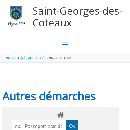
Aller au contenu
Aller au pied de page
Saint-Georges-des-
Coteaux
MENU
PRINCIPAL
Accueil
Démarches
Autres démarches
Autres démarches