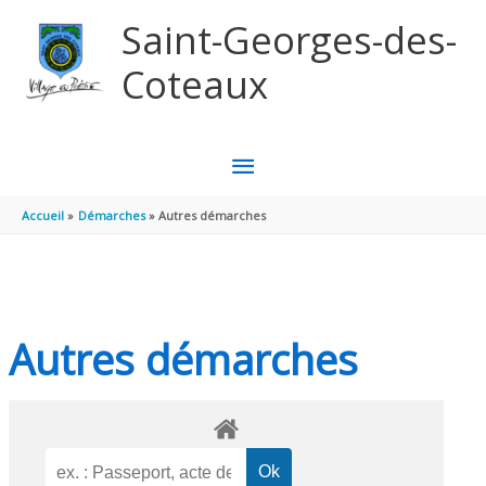
Aller au contenu
Aller au pied de page
Saint-Georges-des-
Coteaux
MENU
PRINCIPAL
Accueil
Démarches
Autres démarches
Autres démarches