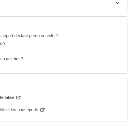
asseport déclaré perdu ou volé ?
s ?
e au guichet ?
térialisé
tité et les passeports