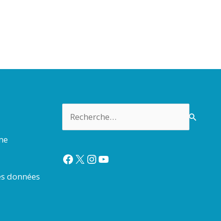
Rechercher :
rme
Facebook
X
Instagram
YouTube
es données