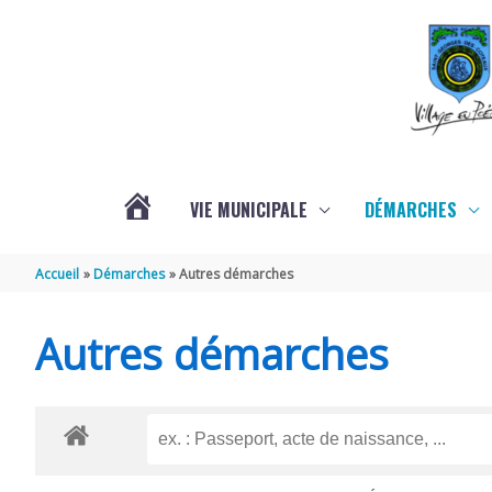
Aller au contenu
Aller au pied de page
VIE MUNICIPALE
DÉMARCHES
ACTUALITÉS
Accueil
Démarches
Autres démarches
Autres démarches