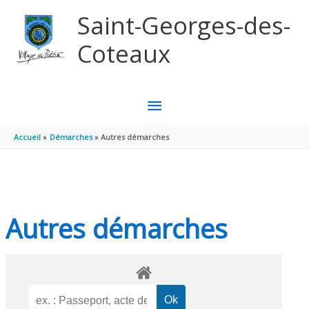
Aller au contenu
Aller au pied de page
Saint-Georges-des-
Coteaux
MENU
PRINCIPAL
Accueil
Démarches
Autres démarches
Autres démarches