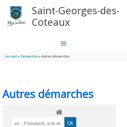
Aller au contenu
Aller au pied de page
Saint-Georges-des-
Coteaux
MENU
PRINCIPAL
Accueil
Démarches
Autres démarches
Autres démarches