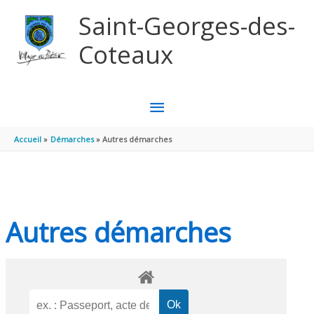
Aller au contenu
Aller au pied de page
Saint-Georges-des-
Coteaux
MENU
PRINCIPAL
Accueil
Démarches
Autres démarches
Autres démarches