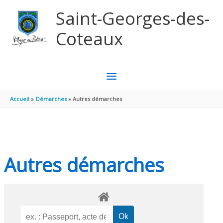
Aller au contenu
Aller au pied de page
Saint-Georges-des-
Coteaux
MENU
PRINCIPAL
Accueil
Démarches
Autres démarches
Autres démarches