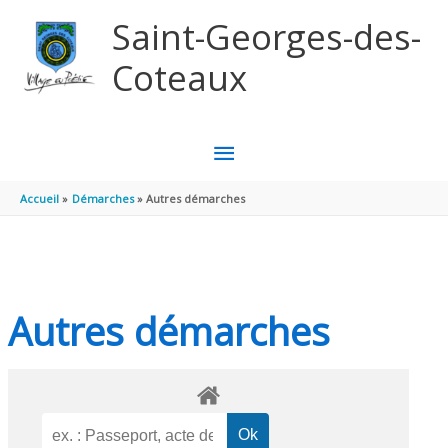
Aller au contenu
Aller au pied de page
Saint-Georges-des-
Coteaux
MENU
PRINCIPAL
Accueil
Démarches
Autres démarches
Autres démarches