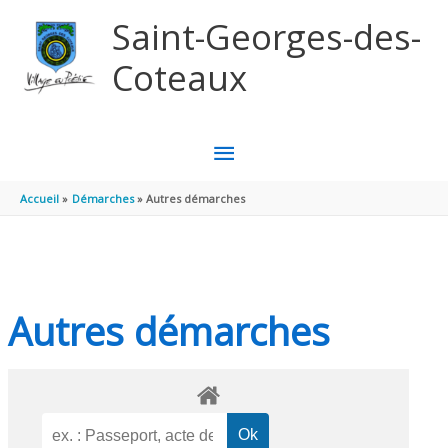
Aller au contenu
Aller au pied de page
Saint-Georges-des-
Coteaux
MENU
PRINCIPAL
Accueil
Démarches
Autres démarches
Autres démarches