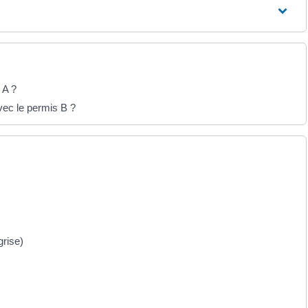
 A ?
vec le permis B ?
grise)