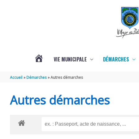
Aller au contenu
Aller au pied de page
VIE MUNICIPALE
DÉMARCHES
ACTUALITÉS
Accueil
Démarches
Autres démarches
Autres démarches