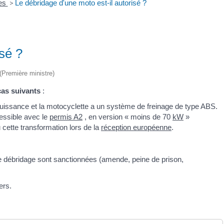
res
>
Le débridage d'une moto est-il autorisé ?
isé ?
 (Première ministre)
cas suivants
:
uissance et la motocyclette a un système de freinage de type ABS.
ssible avec le
permis A2
, en version « moins de 70
kW
»
u cette transformation lors de la
réception européenne
.
le débridage sont sanctionnées (amende, peine de prison,
ers.