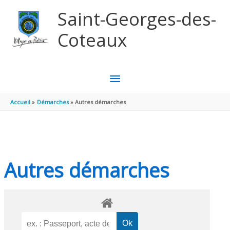
Aller au contenu
Aller au pied de page
Saint-Georges-des-
Coteaux
MENU
PRINCIPAL
Accueil
Démarches
Autres démarches
Autres démarches