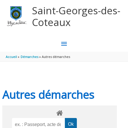
Aller au contenu
Aller au pied de page
Saint-Georges-des-
Coteaux
MENU
PRINCIPAL
Accueil
Démarches
Autres démarches
Autres démarches