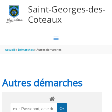
Aller au contenu
Aller au pied de page
Saint-Georges-des-
Coteaux
MENU
PRINCIPAL
Accueil
Démarches
Autres démarches
Autres démarches