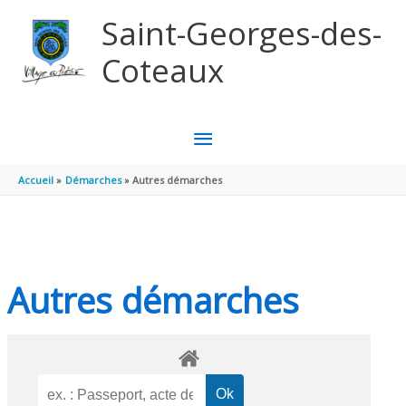
Aller au contenu
Aller au pied de page
Saint-Georges-des-
Coteaux
MENU
PRINCIPAL
Accueil
Démarches
Autres démarches
Autres démarches