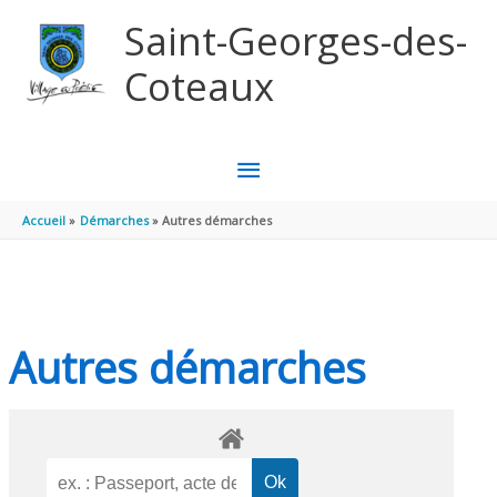
Aller au contenu
Aller au pied de page
Saint-Georges-des-
Coteaux
MENU
PRINCIPAL
Accueil
Démarches
Autres démarches
Autres démarches