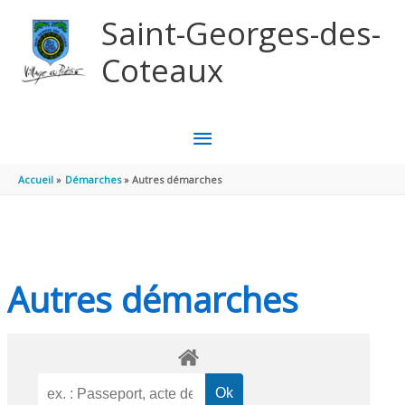
Aller au contenu
Aller au pied de page
Saint-Georges-des-
Coteaux
MENU
PRINCIPAL
Accueil
Démarches
Autres démarches
Autres démarches