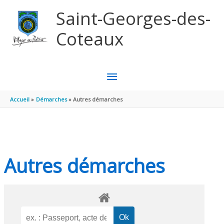
Aller au contenu
Aller au pied de page
Saint-Georges-des-
Coteaux
MENU
PRINCIPAL
Accueil
Démarches
Autres démarches
Autres démarches