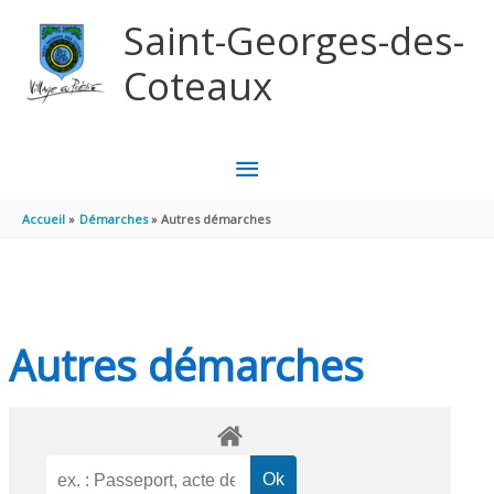
Aller au contenu
Aller au pied de page
Saint-Georges-des-
Coteaux
MENU
PRINCIPAL
Accueil
Démarches
Autres démarches
Autres démarches