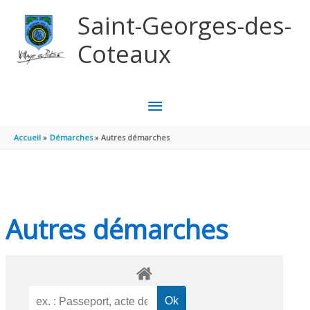
Aller au contenu
Aller au pied de page
Saint-Georges-des-
Coteaux
MENU
PRINCIPAL
Accueil
Démarches
Autres démarches
Autres démarches