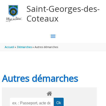
Aller au contenu
Aller au pied de page
Saint-Georges-des-
Coteaux
MENU
PRINCIPAL
Accueil
Démarches
Autres démarches
Autres démarches