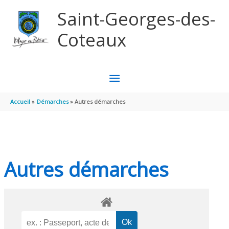
Aller au contenu
Aller au pied de page
Saint-Georges-des-
Coteaux
MENU
PRINCIPAL
Accueil
Démarches
Autres démarches
Autres démarches