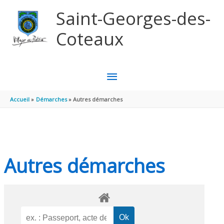
Aller au contenu
Aller au pied de page
Saint-Georges-des-
Coteaux
MENU
PRINCIPAL
Accueil
Démarches
Autres démarches
Autres démarches