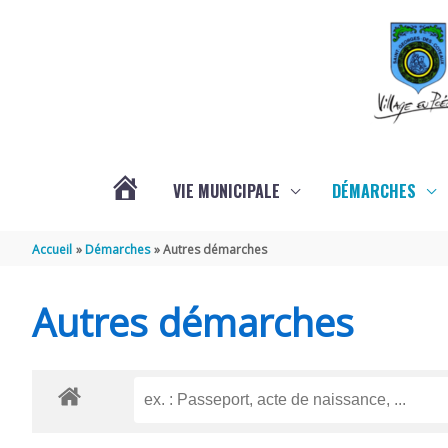
Aller au contenu
Aller au pied de page
VIE MUNICIPALE
DÉMARCHES
ACTUALITÉS
Accueil
Démarches
Autres démarches
Autres démarches