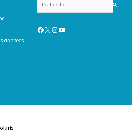
Rechercher :
rme
Facebook
X
Instagram
YouTube
es données
oluris