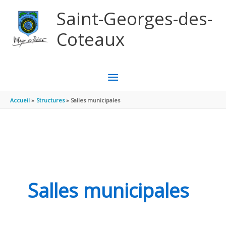
Aller au contenu
Aller au pied de page
Saint-Georges-des-
Coteaux
MENU
PRINCIPAL
Accueil
Structures
Salles municipales
Salles municipales